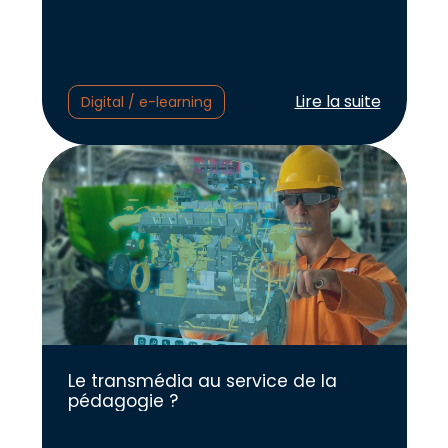
Lire l'article :
Lire la suite
Digital / e-learning
Le transmédia au service de la
pédagogie ?