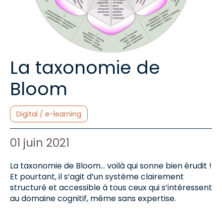
La taxonomie de
Bloom
Catégories :
Digital / e-learning
Auteur de l'article :
Date de publication :
01 juin 2021
La taxonomie de Bloom… voilà qui sonne bien érudit !
Et pourtant, il s’agit d’un système clairement
structuré et accessible à tous ceux qui s’intéressent
au domaine cognitif, même sans expertise.