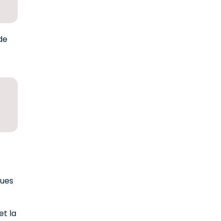
de
ques
et la