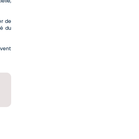
elle,
er de
té du
uvent