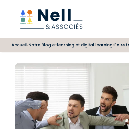
Aller au pied de page
Aller au menu
Aller au contenu
Accueil
Notre Blog e-learning et digital learning
Faire f
>
>