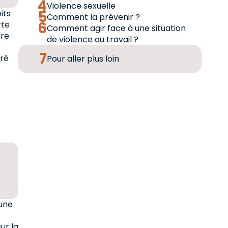
Violence sexuelle
its
Comment la prévenir ?
rte
Comment agir face à une situation
dre
de violence au travail ?
gré
Pour aller plus loin
 une
ur la