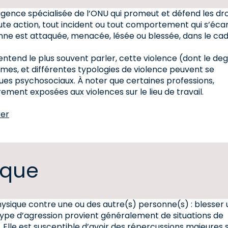
 agence spécialisée de l’ONU qui promeut et défend les dro
toute action, tout incident ou tout comportement qui s’éca
onne est attaquée, menacée, lésée ou blessée, dans le ca
entend le plus souvent parler, cette violence (dont le de
rmes, et différentes typologies de violence peuvent se
es psychosociaux. À noter que certaines professions,
rement exposées aux violences sur le lieu de travail.
rer
ique
hysique contre une ou des autre(s) personne(s) : blesser
ype d’agression provient généralement de situations de
s. Elle est susceptible d’avoir des répercussions majeures s