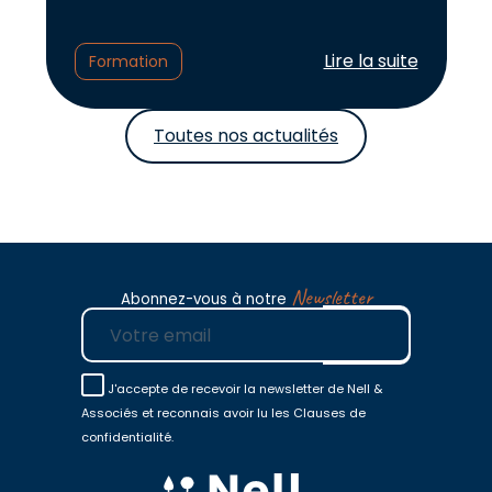
Lire l'article :
Lire la suite
Formation
Toutes nos actualités
Newsletter
Abonnez-vous à notre
E-mail
J'accepte de recevoir la newsletter de Nell &
Associés et reconnais avoir lu les Clauses de
confidentialité.