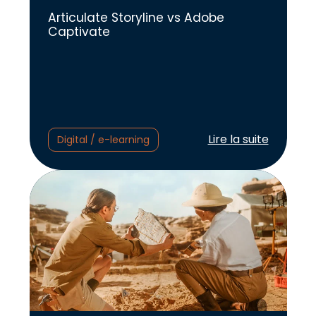
Articulate Storyline vs Adobe
Captivate
Lire l'article :
Lire la suite
Digital / e-learning