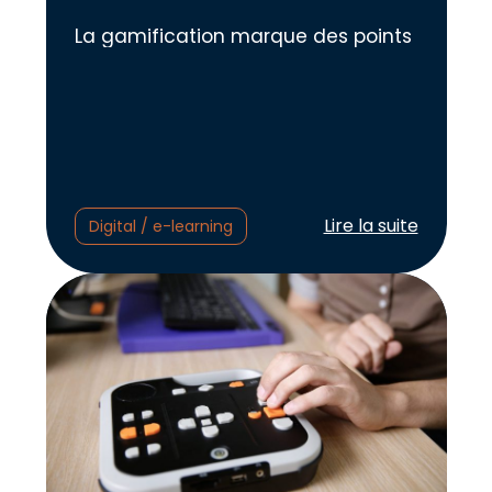
La gamification marque des points
Lire l'article :
Lire la suite
Digital / e-learning