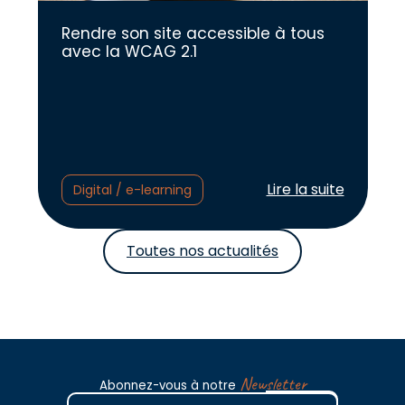
Rendre son site accessible à tous
avec la WCAG 2.1
Lire l'article :
Lire la suite
Digital / e-learning
Toutes nos actualités
Newsletter
Abonnez-vous à notre
E-mail