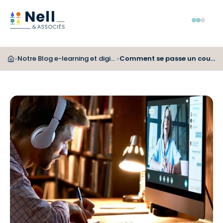
Aller au pied de page
Aller au menu
Aller au contenu
Menu
Notre Blog e-learning et digital learning
Comment se passe un cours COOC ?
>
>