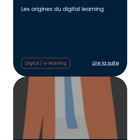
Les origines du digital learning
Lire l'article :
Lire la suite
Digital / e-learning